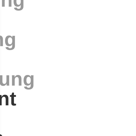
ng
lung
nt