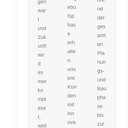
gen
ebo
nd
war
tsp
der
t
has
ges
und
e
amt
Zuk
erh
en
unft
alte
Pla
wir
n
nun
d
uns
gs-
im
ere
und
mer
Kun
Bau
ko
den
pha
mpl
mit
se
exe
inn
bis
r,
ova
zur
weil