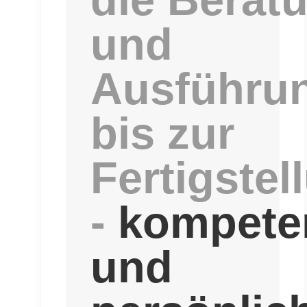
und
Ausführu
bis zur
Fertigstel
-
kompete
und