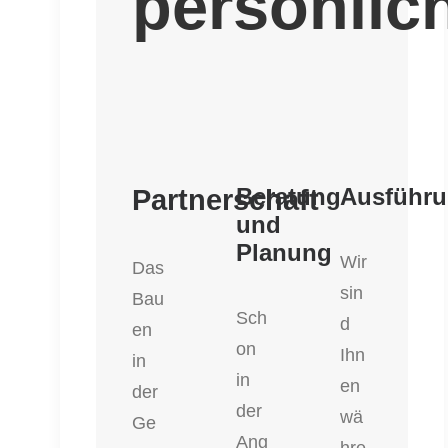
persönlic
Beratung
Ausführ
Partnerschaft
und
Planung
Wir
Das
sin
Bau
Sch
d
en
on
Ihn
in
in
en
der
der
wä
Ge
Ang
hre