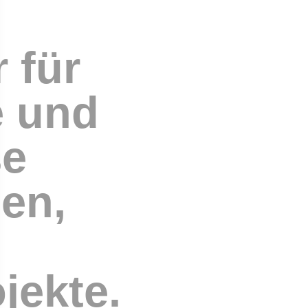
r für
e und
ße
en,
jekte.