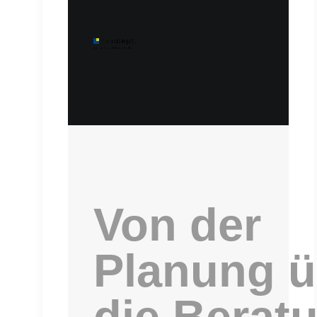
Von der
Planung ü
die Berat